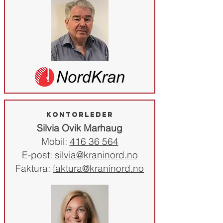
kontorleder
Silvia Ovik Marhaug
Mobil:
416 36 564
E-post:
silvia@kraninord.no
Faktura:
faktura@kraninord.no