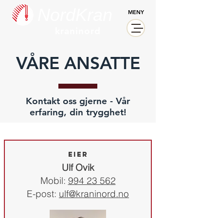
NordKran
MENY
kraninord
VÅRE ANSATTE
Kontakt oss gjerne - Vår
erfaring, din trygghet!
Eier
Ulf Ovik
Mobil:
994 23 562
E-post:
ulf@kraninord.no