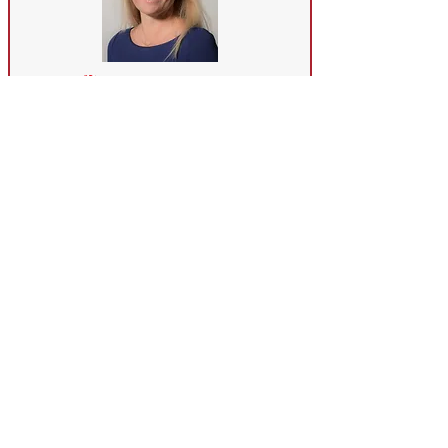
Tilbake til hovedsiden
Nordkran AS på Facebook:
© 2022 by NordKran AS -
Nettsider levert og vedlikeholdt
av
Nye Sider AS
-
post@nyesider.no