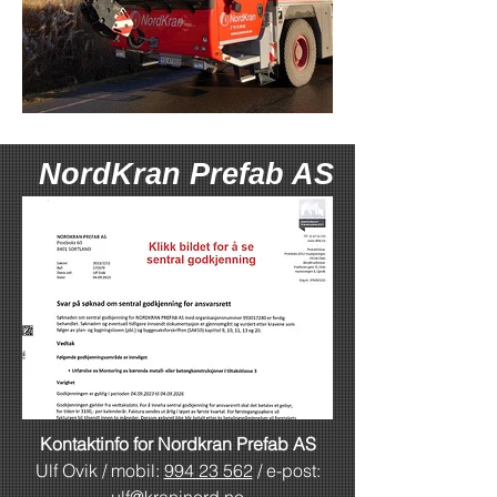
NordKran Prefab AS
Kontaktinfo for Nordkran Prefab AS
Ulf Ovik / mobil:
994 23 562
/ e-post: