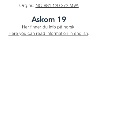
Org.nr.:
NO 881 120 372 MVA
Askom 19
Her finner du info på norsk
.
Here you can read information in english
.
Kontakt oss
Ditt navn
E-post
Telefon
Emne