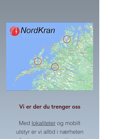
Vi er der du trenger oss
Med
lokaliteter
og mobilt
utstyr er vi alltid i nærheten