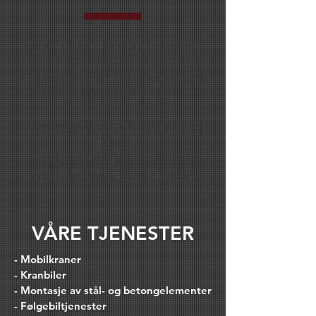
Gjennom tidene har vi utført, og utfører
fortsatt en rekke jobber som kan være verdt
å bemerke seg. Her lister vi noen av de litt
større oppdrag som er utført.
-
Vernebygget over Finnmarken
(
info og
bilder her
)
-
Andfjord Salmon
(
info og bilder her
)
-
Kabelvåg skole
(
info og bilder her
)
VÅRE TJENESTER
- Mobilkraner
- Kranbiler
- Montasje av stål- og betongelementer
- Følgebiltjenester